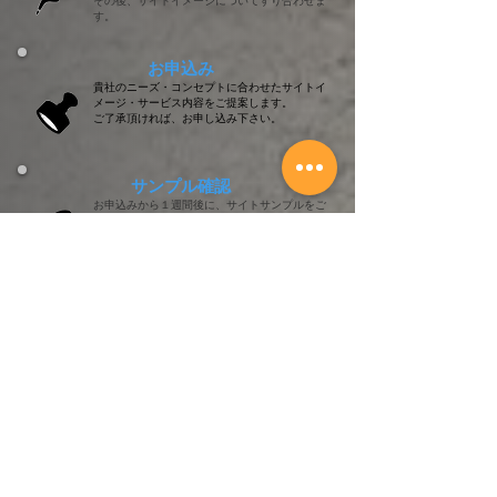
その後、サイトイメージについてすり合わせま
す。
​お申込み
貴社のニーズ・コンセプトに合わせた
サイトイ
メージ・サービス内容を
ご提案します。
ご了承頂ければ、
お申し込み下さい。
​サンプル確認
お申込みから１週間後に、
サイトサンプルをご
確認頂きます。
イメージと相違がある場合は、
改善個所をすり
合わせます。
​納品＆運用
サンプル確認から約1週間で納品します。​
​その後、ご購入プランに応じて、
​運用代行・メ
ンテナンス致します。