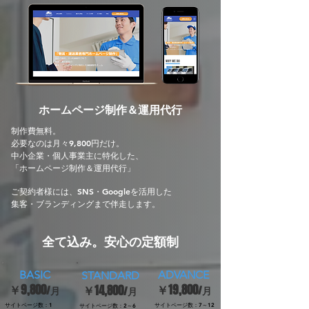
ホームページ制作＆運用代行
制作費無料。
必要なのは月々9,800円だけ。
中小企業・個人事業主に特化した、
「ホームページ制作＆運用代行」
ご​契約者様には、SNS・Googleを活用した
集客・ブランディングまで伴走します。
全て込み。安心の定額制
BASIC
ADVANCE
​STANDARD
￥9,800
￥19,800
￥14,800
/月
/月
/月
サイトページ数：1
サイトページ数：7～12
サイトページ数：2～6