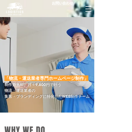
お問い合わせ
「物流・運送業者専門ホームページ制作」
制作費無料。月々9,800円で叶う
​物流・運送業者の
集客・ブランディングに特化したWEB制作チーム
WHY WE DO