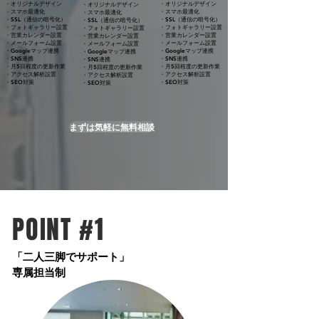
​・オリジナルデザイン
​・オリジナルデザイン
​・オリジナルデザイン
・スマホ最適化
・スマホ最適化
・スマホ最適化
・SSL（通信の暗号化）
・SSL（通信の暗号化）
・SSL（通信の暗号化）
・フォトギャラリー設置
・フォトギャラリー設置
・フォトギャラリー設置
・営業カレンダー設置
・営業カレンダー設置
・営業カレンダー設置
・メールフォーム設置
・メールフォーム設置
・メールフォーム設置
・Googleマップ連携
・Googleマップ連携
・Googleマップ連携
・SNS連携
・SNS連携
・SNS連携
・月5回程度の更新作業
・月5回程度の更新作業
・月5回程度の更新作業
・アクセス解析設置
・アクセス解析設置
・アクセス解析設置
・SEO対策
・SEO対策
・SEO対策
まずは気軽に無料相談
POINT #1
​「二人三脚でサポート」
専属担当制